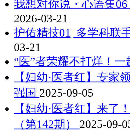
我想对你说・心语集06 |
2026-03-21
护佑精技01| 多学科
03-21
“医”者荣耀不打烊！一
【妇幼·医者红】专家领
强国
2025-09-05
【妇幼·医者红】来了
（第142期）
2025-09-0