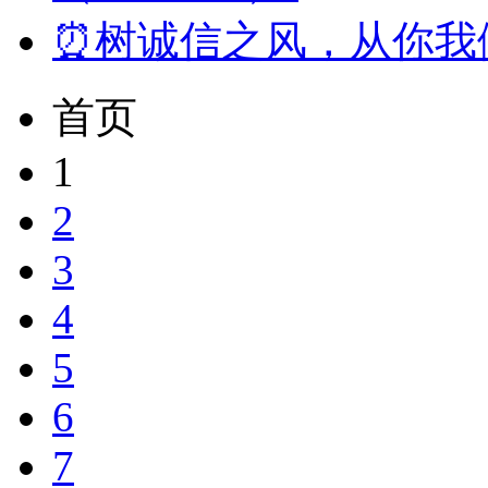
⏰树诚信之风，从你我做
首页
1
2
3
4
5
6
7