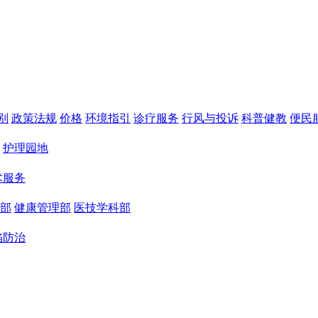
别
政策法规
价格
环境指引
诊疗服务
行风与投诉
科普健教
便民
护理园地
术服务
部
健康管理部
医技学科部
陷防治