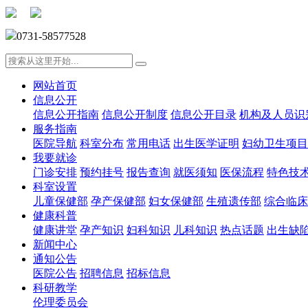
0731-58577528
网站首页
信息公开
信息公开指南
信息公开制度
信息公开目录
机构及人员识
服务指南
医院导航
科室分布
常用电话
出生医学证明
妇幼卫生项目
我要就诊
门诊安排
预约挂号
报告查询
就医须知
医保流程
特色技
科室设置
儿童保健部
孕产保健部
妇女保健部
生殖遗传部
综合临床
健康科普
健康讲堂
孕产知识
妇科知识
儿科知识
热点话题
出生缺
新闻中心
通知公告
医院公告
招聘信息
招标信息
科研教学
伦理委员会