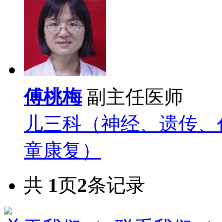
傅桃梅
副主任医师
儿三科（神经、遗传、
童康复）
共
1
页
2
条记录