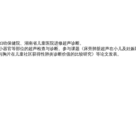
妇幼保健院、湖南省儿童医院进修超声诊断。
器官等部位的超声检查与诊断。参与课题《床旁肺脏超声在小儿及妊娠期妇
与胸片在儿童社区获得性肺炎诊断价值的比较研究》等论文发表。