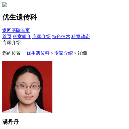
优生遗传科
返回医院首页
首页
科室简介
专家介绍
特色技术
科室动态
专家介绍
您的位置：
优生遗传科
>
专家介绍
> 详细
满丹丹